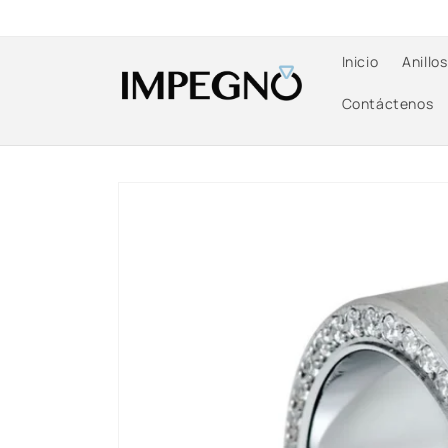
Ir
directamente
al contenido
Inicio
Anillo
Contáctenos
Ir
directamente
a la
información
del producto