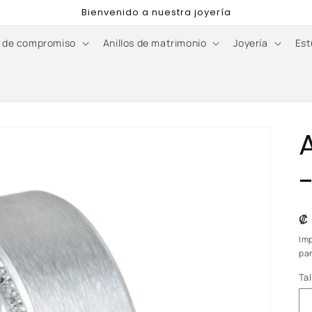
Bienvenido a nuestra joyería
s de compromiso
Anillos de matrimonio
Joyería
Est
P
₡
h
Im
pan
Tal