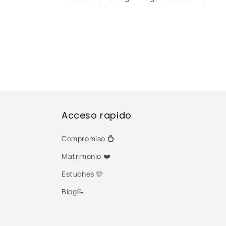
Acceso rapido
Compromiso 💍
Matrimonio ❤️
Estuches 🩵
Blog📝