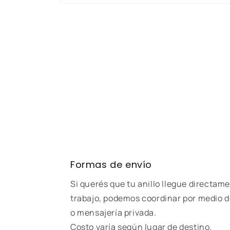
Abrir
elemento
multimedia
1
en
una
ventana
modal
Formas de envío
Si querés que tu anillo llegue directame
trabajo, podemos coordinar por medio d
o mensajería privada.
Costo varía según lugar de destino.