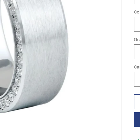
Co
Gr
Ca