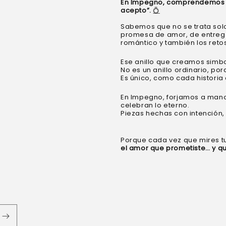
En Impegno, comprendemos pr
acepto”.
💍
Sabemos que no se trata solo
promesa de amor, de entrega,
romántico y también los retos
Ese anillo que creamos simbo
No es un anillo ordinario, p
Es único, como cada historia
En Impegno, forjamos a mano
celebran lo eterno.
Piezas hechas con intención, 
Porque cada vez que mires t
el amor que prometiste… y qu