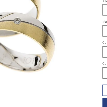
Ti
Ma
Co
Ca