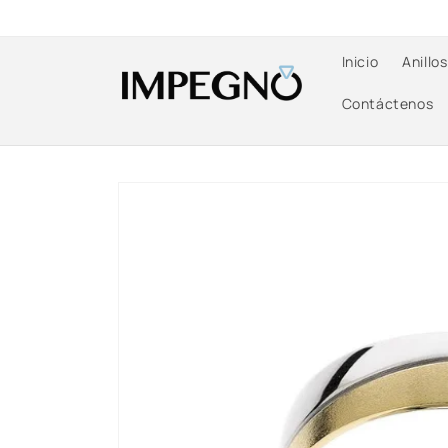
Ir
directamente
al contenido
Inicio
Anillo
Contáctenos
Ir
directamente
a la
información
del producto