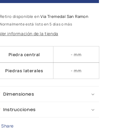
M-
M-
201129
201129
Retiro disponible en
Via Tremedal San Ramon
Normalmente está listo en 5 días o más
Ver información de la tienda
Piedra central
- mm
Piedras laterales
- mm
Dimensiones
Instrucciones
Share