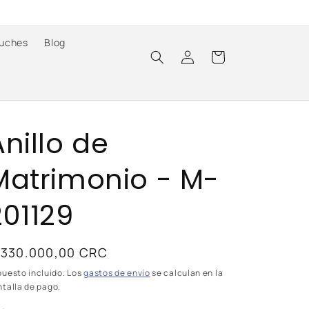
uches
Blog
Iniciar
Carrito
sesión
Anillo de
Matrimonio - M-
201129
recio
 330.000,00 CRC
abitual
puesto incluido. Los
gastos de envío
se calculan en la
talla de pago.