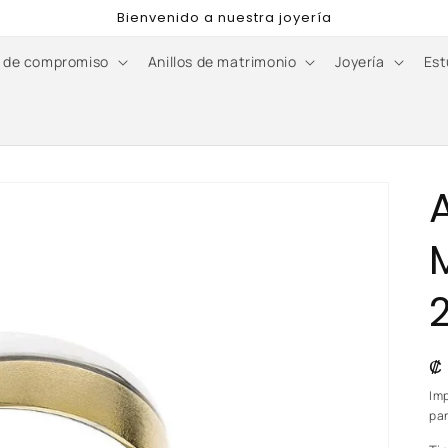
Bienvenido a nuestra joyería
s de compromiso
Anillos de matrimonio
Joyería
Est
P
₡
h
Im
pan