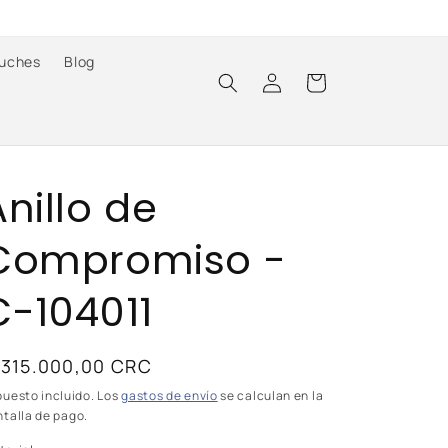
uches
Blog
Iniciar
Carrito
sesión
Anillo de
Compromiso -
C-104011
recio
 315.000,00 CRC
abitual
puesto incluido. Los
gastos de envío
se calculan en la
talla de pago.