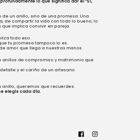
ofundamente lo que significa dar el “Sí,
 de un anillo, sino de una promesa. Una
 de compartir la vida con todo lo bueno, lo
 que implica convivir en pareja.
liza todo eso.
orque tu promesa tampoco lo es.
 de amor que llega a nuestras manos.
 anillos de compromiso y matrimonio que
detalle y el cariño de un artesano.
u anillo, queremos que recuerdes:
e elegís cada día.
Facebook
Instagram