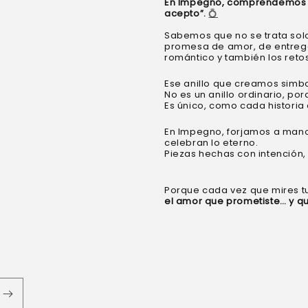
En Impegno, comprendemos pr
acepto”.
💍
Sabemos que no se trata solo
promesa de amor, de entrega,
romántico y también los retos
Ese anillo que creamos simbo
No es un anillo ordinario, p
Es único, como cada historia
En Impegno, forjamos a mano
celebran lo eterno.
Piezas hechas con intención, 
Porque cada vez que mires t
el amor que prometiste… y qu