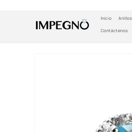
Ir
directamente
al contenido
Inicio
Anillo
Contáctenos
Ir
directamente
a la
información
del producto