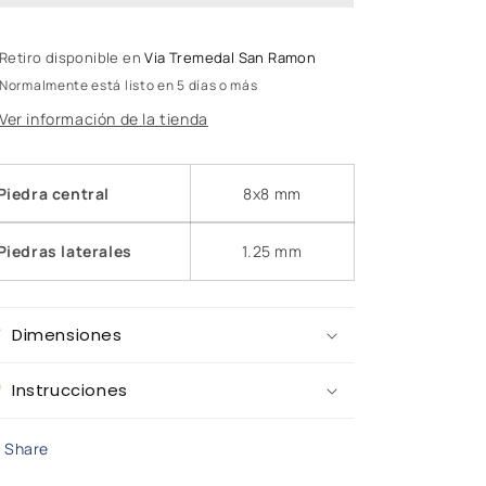
C-
C-
104011
104011
Retiro disponible en
Via Tremedal San Ramon
Normalmente está listo en 5 días o más
Ver información de la tienda
Piedra central
8x8 mm
Piedras laterales
1.25 mm
Dimensiones
Instrucciones
Share