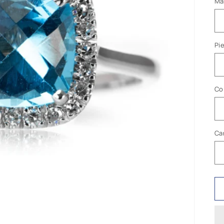
Ma
Pi
Co
Ca