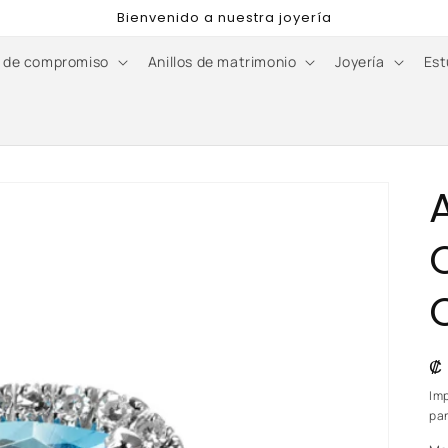
Bienvenido a nuestra joyería
s de compromiso
Anillos de matrimonio
Joyería
Est
P
₡
h
Im
pan